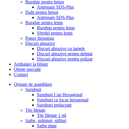
Burghie pentru beton
Antrenare SDS-Plus
Dalti pentru beton
Antrenare SDS-Plus
Burghie pentru lemn
Burghiu pentru lemn
Sfredel pentru lemn
Panze fierastrau
Discuri abrazive
Discuri abrazive cu lamele
Discuri abrazive pentru debitat
Discuri abrazive pentru polizat
Ambalare la blister
Oferte speciale
Contact
Organe de asamblare
Suruburi
Suruburi Cap Hexagonal
Suruburi cu locas hexagonal
Suruburi prelucrate
Tije filetate
Tije filetate 1 ml
Saibe, splinturi, stifturi
Saibe plate