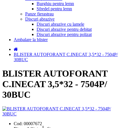
Burghiu pentru lemn
Sfredel pentru lemn
Panze fierastrau
Discuri abrazive
Discuri abrazive cu lamele
Discuri abrazive pentru debitat
Discuri abrazive pentru polizat
Ambalare la blister
BLISTER AUTOFORANT C.INECAT 3,5*32 - 7504P/
30BUC
BLISTER AUTOFORANT
C.INECAT 3,5*32 - 7504P/
30BUC
Cod:
00007672