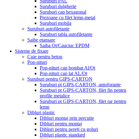
Suruburi PAL
Suruburi dulgherie
Suruburi cap hexagonal
Prezoane cu filet lemn-metal
Suruburi mobila
Suruburi autofiletante
Suruburi tabla autofiletante
Saibe etansare
Saiba Ot/Cauciuc EPDM
Sisteme de fixare
Cuie pentru beton
Pop-nituri
Pop-nituri cap bombat Al/Ot
Pop-nituri cap lat AL/Ot
Suruburi pentru GIPS-CARTON
Suruburi pt GIPS-CARTON, autoforante
Suruburi pt GIPS-CARTON, filet fin pentru
profile metalice
Suruburi pt GIPS-CARTON, filet rar pentru
lemn
Dibluri plastic
Dibluri montaj prin percutie
Dibluri pentru montaj
Dibluri pentru pereți cu goluri
Dibluri plastic standard