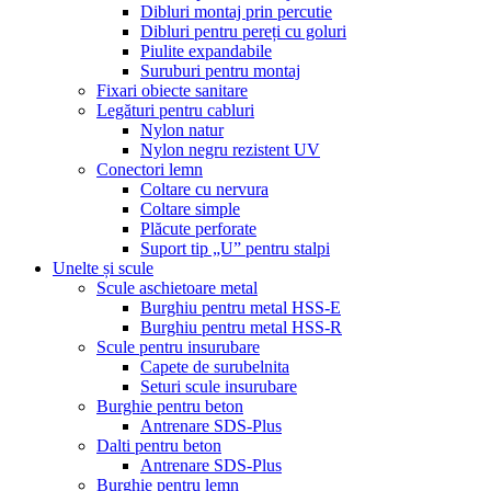
Dibluri montaj prin percutie
Dibluri pentru pereți cu goluri
Piulite expandabile
Suruburi pentru montaj
Fixari obiecte sanitare
Legături pentru cabluri
Nylon natur
Nylon negru rezistent UV
Conectori lemn
Coltare cu nervura
Coltare simple
Plăcute perforate
Suport tip „U” pentru stalpi
Unelte și scule
Scule aschietoare metal
Burghiu pentru metal HSS-E
Burghiu pentru metal HSS-R
Scule pentru insurubare
Capete de surubelnita
Seturi scule insurubare
Burghie pentru beton
Antrenare SDS-Plus
Dalti pentru beton
Antrenare SDS-Plus
Burghie pentru lemn