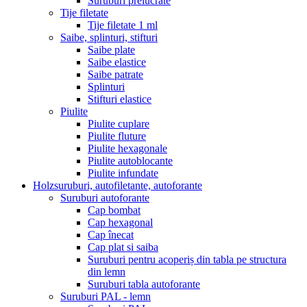
Suruburi prelucrate
Tije filetate
Tije filetate 1 ml
Saibe, splinturi, stifturi
Saibe plate
Saibe elastice
Saibe patrate
Splinturi
Stifturi elastice
Piulite
Piulite cuplare
Piulite fluture
Piulite hexagonale
Piulite autoblocante
Piulite infundate
Holzsuruburi, autofiletante, autoforante
Suruburi autoforante
Cap bombat
Cap hexagonal
Cap înecat
Cap plat si saiba
Suruburi pentru acoperiș din tabla pe structura
din lemn
Suruburi tabla autoforante
Suruburi PAL - lemn