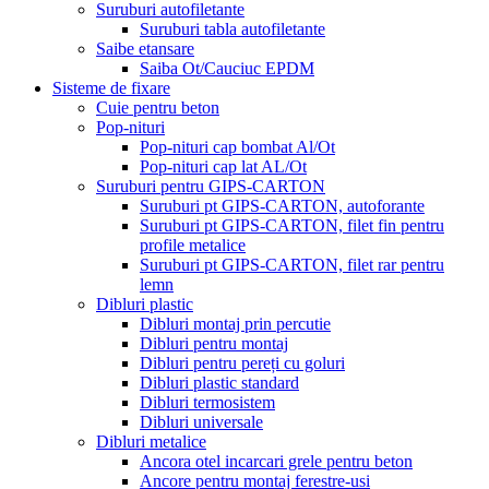
Suruburi autofiletante
Suruburi tabla autofiletante
Saibe etansare
Saiba Ot/Cauciuc EPDM
Sisteme de fixare
Cuie pentru beton
Pop-nituri
Pop-nituri cap bombat Al/Ot
Pop-nituri cap lat AL/Ot
Suruburi pentru GIPS-CARTON
Suruburi pt GIPS-CARTON, autoforante
Suruburi pt GIPS-CARTON, filet fin pentru
profile metalice
Suruburi pt GIPS-CARTON, filet rar pentru
lemn
Dibluri plastic
Dibluri montaj prin percutie
Dibluri pentru montaj
Dibluri pentru pereți cu goluri
Dibluri plastic standard
Dibluri termosistem
Dibluri universale
Dibluri metalice
Ancora otel incarcari grele pentru beton
Ancore pentru montaj ferestre-usi