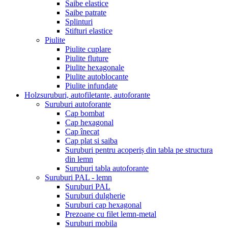
Saibe elastice
Saibe patrate
Splinturi
Stifturi elastice
Piulite
Piulite cuplare
Piulite fluture
Piulite hexagonale
Piulite autoblocante
Piulite infundate
Holzsuruburi, autofiletante, autoforante
Suruburi autoforante
Cap bombat
Cap hexagonal
Cap înecat
Cap plat si saiba
Suruburi pentru acoperiș din tabla pe structura
din lemn
Suruburi tabla autoforante
Suruburi PAL - lemn
Suruburi PAL
Suruburi dulgherie
Suruburi cap hexagonal
Prezoane cu filet lemn-metal
Suruburi mobila