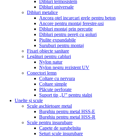
Dibluri termosistem
Dibluri universale
Dibluri metalice
Ancora otel incarcari grele pentru beton
Ancore pentru montaj ferestre-usi
Dibluri montaj prin percutie
Dibluri pentru pereți cu goluri
Piulite expandabile
Suruburi pentru montaj
Fixari obiecte sanitare
Legături pentru cabluri
Nylon natur
Nylon negru rezistent UV
Conectori lemn
Coltare cu nervura
Coltare simple
Plăcute perforate
Suport tip „U” pentru stalpi
Unelte și scule
Scule aschietoare metal
Burghiu pentru metal HSS-E
Burghiu pentru metal HSS-R
Scule pentru insurubare
Capete de surubelnita
Seturi scule insurubare