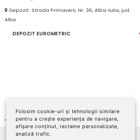
Depozit: Strada Primaverii, Nr. 36, Alba-Iulia, jud.
Alba
DEPOZIT EUROMETRIC
Folosim cookie-uri și tehnologii similare
pentru a crește experiența de navigare,
afișare conținut, reclame personalizate,
analiză trafic.
©2026 EUROMETRIC SRL, Alba Iulia, RO14151399,