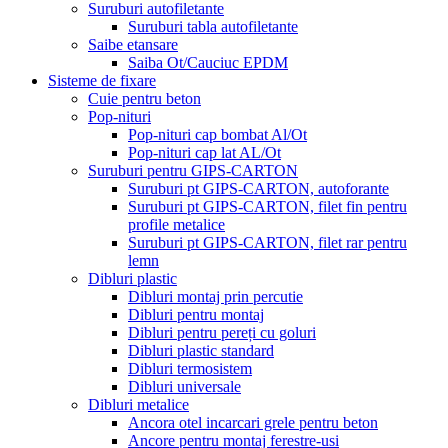
Suruburi autofiletante
Suruburi tabla autofiletante
Saibe etansare
Saiba Ot/Cauciuc EPDM
Sisteme de fixare
Cuie pentru beton
Pop-nituri
Pop-nituri cap bombat Al/Ot
Pop-nituri cap lat AL/Ot
Suruburi pentru GIPS-CARTON
Suruburi pt GIPS-CARTON, autoforante
Suruburi pt GIPS-CARTON, filet fin pentru
profile metalice
Suruburi pt GIPS-CARTON, filet rar pentru
lemn
Dibluri plastic
Dibluri montaj prin percutie
Dibluri pentru montaj
Dibluri pentru pereți cu goluri
Dibluri plastic standard
Dibluri termosistem
Dibluri universale
Dibluri metalice
Ancora otel incarcari grele pentru beton
Ancore pentru montaj ferestre-usi