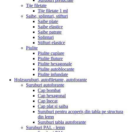
Suruburi prelucrate
Tije filetate
Tije filetate 1 ml
Saibe, splinturi, stifturi
Saibe plate
Saibe elastice
Saibe patrate
Splinturi
Stifturi elastice
Piulite
Piulite cuplare
Piulite fluture
Piulite hexagonale
Piulite autoblocante
Piulite infundate
Holzsuruburi, autofiletante, autoforante
Suruburi autoforante
Cap bombat
Cap hexagonal
Cap înecat
Cap plat si saiba
Suruburi pentru acoperiș din tabla pe structura
din lemn
Suruburi tabla autoforante
Suruburi PAL - lemn