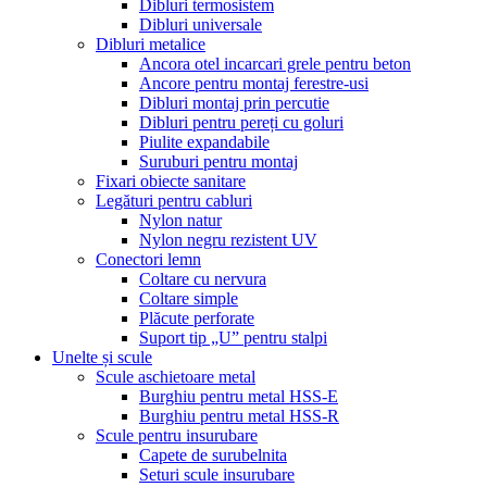
Dibluri termosistem
Dibluri universale
Dibluri metalice
Ancora otel incarcari grele pentru beton
Ancore pentru montaj ferestre-usi
Dibluri montaj prin percutie
Dibluri pentru pereți cu goluri
Piulite expandabile
Suruburi pentru montaj
Fixari obiecte sanitare
Legături pentru cabluri
Nylon natur
Nylon negru rezistent UV
Conectori lemn
Coltare cu nervura
Coltare simple
Plăcute perforate
Suport tip „U” pentru stalpi
Unelte și scule
Scule aschietoare metal
Burghiu pentru metal HSS-E
Burghiu pentru metal HSS-R
Scule pentru insurubare
Capete de surubelnita
Seturi scule insurubare