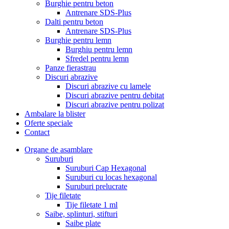
Burghie pentru beton
Antrenare SDS-Plus
Dalti pentru beton
Antrenare SDS-Plus
Burghie pentru lemn
Burghiu pentru lemn
Sfredel pentru lemn
Panze fierastrau
Discuri abrazive
Discuri abrazive cu lamele
Discuri abrazive pentru debitat
Discuri abrazive pentru polizat
Ambalare la blister
Oferte speciale
Contact
Organe de asamblare
Suruburi
Suruburi Cap Hexagonal
Suruburi cu locas hexagonal
Suruburi prelucrate
Tije filetate
Tije filetate 1 ml
Saibe, splinturi, stifturi
Saibe plate