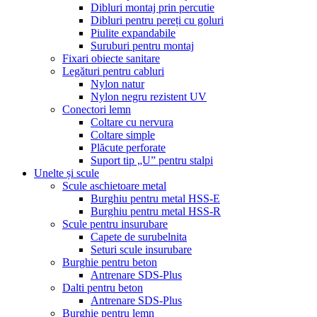
Dibluri montaj prin percutie
Dibluri pentru pereți cu goluri
Piulite expandabile
Suruburi pentru montaj
Fixari obiecte sanitare
Legături pentru cabluri
Nylon natur
Nylon negru rezistent UV
Conectori lemn
Coltare cu nervura
Coltare simple
Plăcute perforate
Suport tip „U” pentru stalpi
Unelte și scule
Scule aschietoare metal
Burghiu pentru metal HSS-E
Burghiu pentru metal HSS-R
Scule pentru insurubare
Capete de surubelnita
Seturi scule insurubare
Burghie pentru beton
Antrenare SDS-Plus
Dalti pentru beton
Antrenare SDS-Plus
Burghie pentru lemn