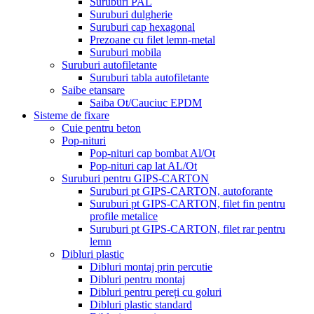
Suruburi PAL
Suruburi dulgherie
Suruburi cap hexagonal
Prezoane cu filet lemn-metal
Suruburi mobila
Suruburi autofiletante
Suruburi tabla autofiletante
Saibe etansare
Saiba Ot/Cauciuc EPDM
Sisteme de fixare
Cuie pentru beton
Pop-nituri
Pop-nituri cap bombat Al/Ot
Pop-nituri cap lat AL/Ot
Suruburi pentru GIPS-CARTON
Suruburi pt GIPS-CARTON, autoforante
Suruburi pt GIPS-CARTON, filet fin pentru
profile metalice
Suruburi pt GIPS-CARTON, filet rar pentru
lemn
Dibluri plastic
Dibluri montaj prin percutie
Dibluri pentru montaj
Dibluri pentru pereți cu goluri
Dibluri plastic standard