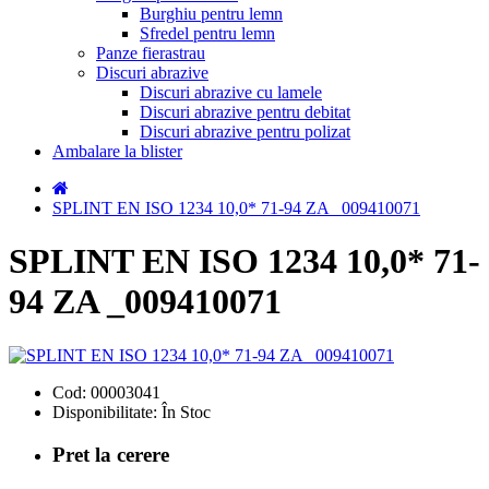
Burghiu pentru lemn
Sfredel pentru lemn
Panze fierastrau
Discuri abrazive
Discuri abrazive cu lamele
Discuri abrazive pentru debitat
Discuri abrazive pentru polizat
Ambalare la blister
SPLINT EN ISO 1234 10,0* 71-94 ZA _009410071
SPLINT EN ISO 1234 10,0* 71-
94 ZA _009410071
Cod:
00003041
Disponibilitate:
În Stoc
Pret la cerere