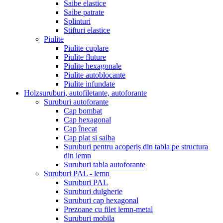
Saibe elastice
Saibe patrate
Splinturi
Stifturi elastice
Piulite
Piulite cuplare
Piulite fluture
Piulite hexagonale
Piulite autoblocante
Piulite infundate
Holzsuruburi, autofiletante, autoforante
Suruburi autoforante
Cap bombat
Cap hexagonal
Cap înecat
Cap plat si saiba
Suruburi pentru acoperiș din tabla pe structura
din lemn
Suruburi tabla autoforante
Suruburi PAL - lemn
Suruburi PAL
Suruburi dulgherie
Suruburi cap hexagonal
Prezoane cu filet lemn-metal
Suruburi mobila