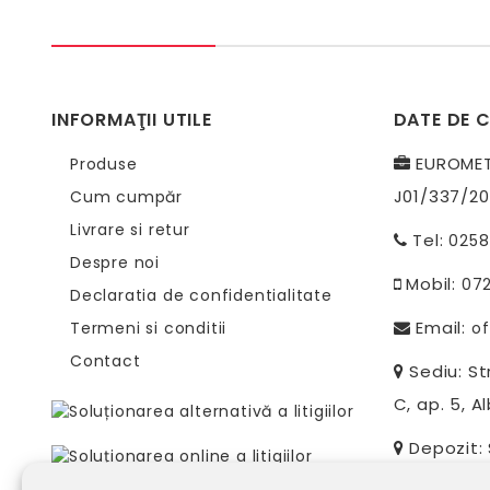
INFORMAŢII UTILE
DATE DE 
EUROMETR
Produse
J01/337/20
Cum cumpăr
Livrare si retur
Tel:
0258
Despre noi
Mobil:
07
Declaratia de confidentialitate
Email:
Termeni si conditii
of
Contact
Sediu: Str
C, ap. 5, Al
Depozit: S
Alba-Iulia, 