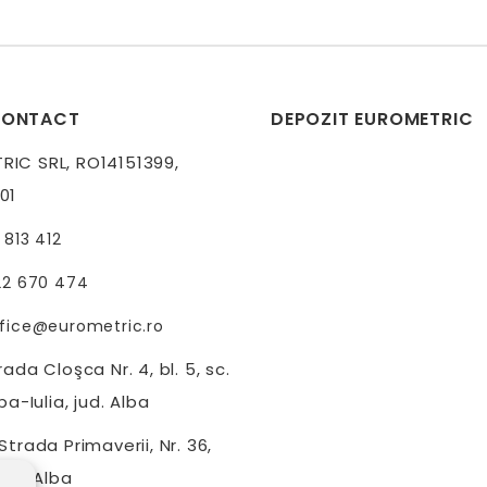
CONTACT
DEPOZIT EUROMETRIC
IC SRL, RO14151399,
01
 813 412
22 670 474
fice@eurometric.ro
ada Cloşca Nr. 4, bl. 5, sc.
ba-Iulia, jud. Alba
trada Primaverii, Nr. 36,
jud. Alba