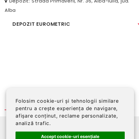
Depozit: Strada Primaverii, Nr. 36, Alba-Iulia, jud.
Alba
DEPOZIT EUROMETRIC
Folosim cookie-uri și tehnologii similare
pentru a crește experiența de navigare,
afișare conținut, reclame personalizate,
analiză trafic.
©2026 EUROMETRIC SRL, Alba Iulia, RO14151399,
J01/337/2001, Tel:
0258 813 412
Accept cookie-uri esenţiale
Magazin dezvoltat de
LiveCOM