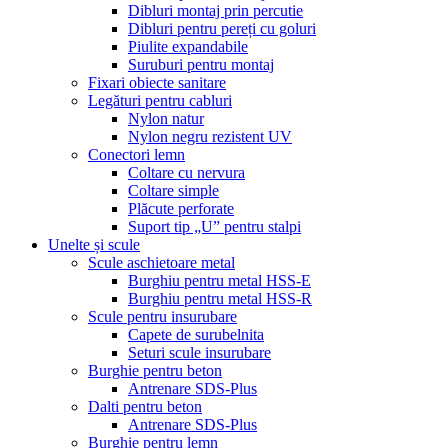
Dibluri montaj prin percutie
Dibluri pentru pereți cu goluri
Piulite expandabile
Suruburi pentru montaj
Fixari obiecte sanitare
Legături pentru cabluri
Nylon natur
Nylon negru rezistent UV
Conectori lemn
Coltare cu nervura
Coltare simple
Plăcute perforate
Suport tip „U” pentru stalpi
Unelte și scule
Scule aschietoare metal
Burghiu pentru metal HSS-E
Burghiu pentru metal HSS-R
Scule pentru insurubare
Capete de surubelnita
Seturi scule insurubare
Burghie pentru beton
Antrenare SDS-Plus
Dalti pentru beton
Antrenare SDS-Plus
Burghie pentru lemn