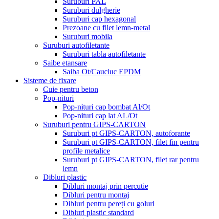
Suruburi PAL
Suruburi dulgherie
Suruburi cap hexagonal
Prezoane cu filet lemn-metal
Suruburi mobila
Suruburi autofiletante
Suruburi tabla autofiletante
Saibe etansare
Saiba Ot/Cauciuc EPDM
Sisteme de fixare
Cuie pentru beton
Pop-nituri
Pop-nituri cap bombat Al/Ot
Pop-nituri cap lat AL/Ot
Suruburi pentru GIPS-CARTON
Suruburi pt GIPS-CARTON, autoforante
Suruburi pt GIPS-CARTON, filet fin pentru
profile metalice
Suruburi pt GIPS-CARTON, filet rar pentru
lemn
Dibluri plastic
Dibluri montaj prin percutie
Dibluri pentru montaj
Dibluri pentru pereți cu goluri
Dibluri plastic standard