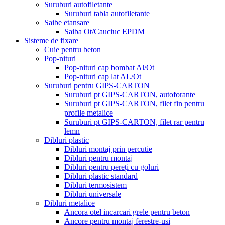
Suruburi autofiletante
Suruburi tabla autofiletante
Saibe etansare
Saiba Ot/Cauciuc EPDM
Sisteme de fixare
Cuie pentru beton
Pop-nituri
Pop-nituri cap bombat Al/Ot
Pop-nituri cap lat AL/Ot
Suruburi pentru GIPS-CARTON
Suruburi pt GIPS-CARTON, autoforante
Suruburi pt GIPS-CARTON, filet fin pentru
profile metalice
Suruburi pt GIPS-CARTON, filet rar pentru
lemn
Dibluri plastic
Dibluri montaj prin percutie
Dibluri pentru montaj
Dibluri pentru pereți cu goluri
Dibluri plastic standard
Dibluri termosistem
Dibluri universale
Dibluri metalice
Ancora otel incarcari grele pentru beton
Ancore pentru montaj ferestre-usi