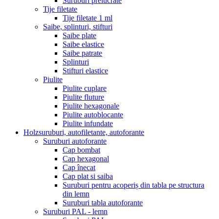
Suruburi prelucrate
Tije filetate
Tije filetate 1 ml
Saibe, splinturi, stifturi
Saibe plate
Saibe elastice
Saibe patrate
Splinturi
Stifturi elastice
Piulite
Piulite cuplare
Piulite fluture
Piulite hexagonale
Piulite autoblocante
Piulite infundate
Holzsuruburi, autofiletante, autoforante
Suruburi autoforante
Cap bombat
Cap hexagonal
Cap înecat
Cap plat si saiba
Suruburi pentru acoperiș din tabla pe structura
din lemn
Suruburi tabla autoforante
Suruburi PAL - lemn