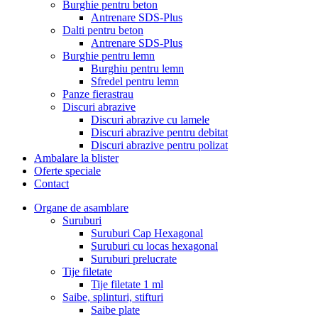
Burghie pentru beton
Antrenare SDS-Plus
Dalti pentru beton
Antrenare SDS-Plus
Burghie pentru lemn
Burghiu pentru lemn
Sfredel pentru lemn
Panze fierastrau
Discuri abrazive
Discuri abrazive cu lamele
Discuri abrazive pentru debitat
Discuri abrazive pentru polizat
Ambalare la blister
Oferte speciale
Contact
Organe de asamblare
Suruburi
Suruburi Cap Hexagonal
Suruburi cu locas hexagonal
Suruburi prelucrate
Tije filetate
Tije filetate 1 ml
Saibe, splinturi, stifturi
Saibe plate