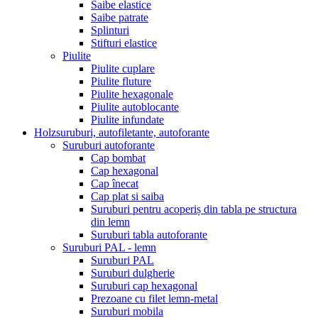
Saibe elastice
Saibe patrate
Splinturi
Stifturi elastice
Piulite
Piulite cuplare
Piulite fluture
Piulite hexagonale
Piulite autoblocante
Piulite infundate
Holzsuruburi, autofiletante, autoforante
Suruburi autoforante
Cap bombat
Cap hexagonal
Cap înecat
Cap plat si saiba
Suruburi pentru acoperiș din tabla pe structura
din lemn
Suruburi tabla autoforante
Suruburi PAL - lemn
Suruburi PAL
Suruburi dulgherie
Suruburi cap hexagonal
Prezoane cu filet lemn-metal
Suruburi mobila