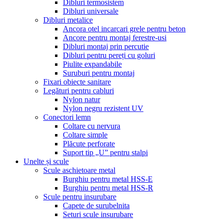
Dibluri termosistem
Dibluri universale
Dibluri metalice
Ancora otel incarcari grele pentru beton
Ancore pentru montaj ferestre-usi
Dibluri montaj prin percutie
Dibluri pentru pereți cu goluri
Piulite expandabile
Suruburi pentru montaj
Fixari obiecte sanitare
Legături pentru cabluri
Nylon natur
Nylon negru rezistent UV
Conectori lemn
Coltare cu nervura
Coltare simple
Plăcute perforate
Suport tip „U” pentru stalpi
Unelte și scule
Scule aschietoare metal
Burghiu pentru metal HSS-E
Burghiu pentru metal HSS-R
Scule pentru insurubare
Capete de surubelnita
Seturi scule insurubare