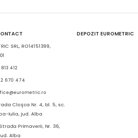
CONTACT
DEPOZIT EUROMETRIC
IC SRL, RO14151399,
01
 813 412
22 670 474
fice@eurometric.ro
ada Cloşca Nr. 4, bl. 5, sc.
ba-Iulia, jud. Alba
trada Primaverii, Nr. 36,
jud. Alba