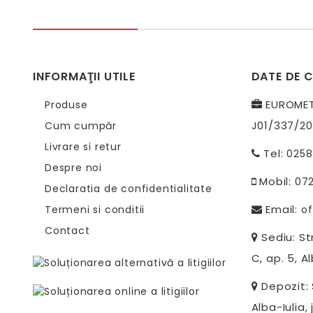
INFORMAŢII UTILE
DATE DE 
EUROMETR
Produse
J01/337/20
Cum cumpăr
Livrare si retur
Tel:
0258
Despre noi
Mobil:
07
Declaratia de confidentialitate
Email:
Termeni si conditii
of
Contact
Sediu: Str
C, ap. 5, Al
Depozit: S
Alba-Iulia, 