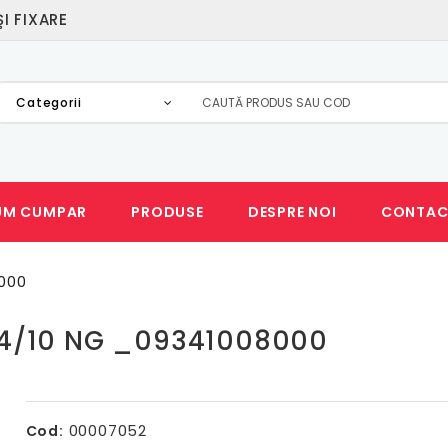
I FIXARE
Categorii
UM CUMPAR
PRODUSE
DESPRE NOI
CONTAC
000
34/10 NG _09341008000
00007052
Cod: