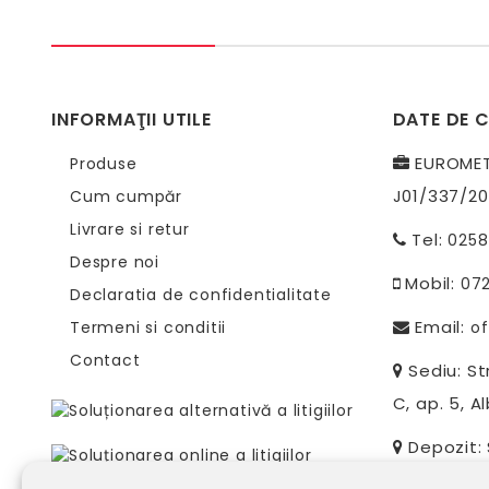
INFORMAŢII UTILE
DATE DE 
EUROMETR
Produse
J01/337/20
Cum cumpăr
Livrare si retur
Tel:
0258
Despre noi
Mobil:
07
Declaratia de confidentialitate
Email:
Termeni si conditii
of
Contact
Sediu: Str
C, ap. 5, Al
Depozit: S
Alba-Iulia, 