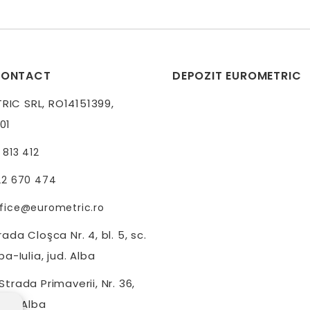
CONTACT
DEPOZIT EUROMETRIC
IC SRL, RO14151399,
01
 813 412
22 670 474
fice@eurometric.ro
ada Cloşca Nr. 4, bl. 5, sc.
ba-Iulia, jud. Alba
trada Primaverii, Nr. 36,
jud. Alba