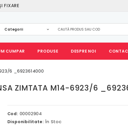
I FIXARE
Categorii
UM CUMPAR
PRODUSE
DESPRE NOI
CONTAC
923/6 _6923614000
NSA ZIMTATA M14-6923/6 _692
00002904
Cod:
În Stoc
Disponibilitate: