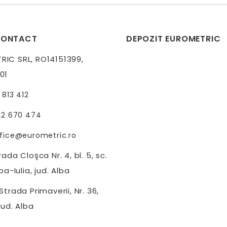
CONTACT
DEPOZIT EUROMETRIC
IC SRL, RO14151399,
01
 813 412
22 670 474
fice@eurometric.ro
ada Cloşca Nr. 4, bl. 5, sc.
ba-Iulia, jud. Alba
trada Primaverii, Nr. 36,
jud. Alba