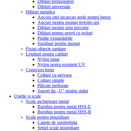
Dibluri termosistem
Dibluri universale
Dibluri metalice
Ancora otel incarcari grele pentru beton
Ancore pentru montaj ferestre-usi
Dibluri montaj prin percutie
Dibluri pentru pereți cu goluri
Piulite expandabile
Suruburi pentru montaj
Fixari obiecte sanitare
Legături pentru cabluri
Nylon natur
Nylon negru rezistent UV
Conectori lemn
Coltare cu nervura
Coltare simple
Plăcute perforate
Suport tip „U” pentru stalpi
Unelte și scule
Scule aschietoare metal
Burghiu pentru metal HSS-E
Burghiu pentru metal HSS-R
Scule pentru insurubare
Capete de surubelnita
Seturi scule insurubare