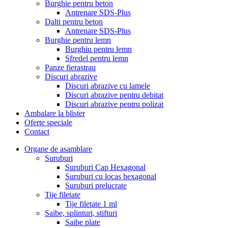
Burghie pentru beton
Antrenare SDS-Plus
Dalti pentru beton
Antrenare SDS-Plus
Burghie pentru lemn
Burghiu pentru lemn
Sfredel pentru lemn
Panze fierastrau
Discuri abrazive
Discuri abrazive cu lamele
Discuri abrazive pentru debitat
Discuri abrazive pentru polizat
Ambalare la blister
Oferte speciale
Contact
Organe de asamblare
Suruburi
Suruburi Cap Hexagonal
Suruburi cu locas hexagonal
Suruburi prelucrate
Tije filetate
Tije filetate 1 ml
Saibe, splinturi, stifturi
Saibe plate