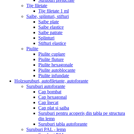
Suruburi prelucrate
Tije filetate
Tije filetate 1 ml
Saibe, splinturi, stifturi
Saibe plate
Saibe elastice
Saibe patrate
Splinturi
Stifturi elastice
Piulite
Piulite cuplare
Piulite fluture
Piulite hexagonale
Piulite autoblocante
Piulite infundate
Holzsuruburi, autofiletante, autoforante
Suruburi autoforante
Cap bombat
Cap hexagonal
Cap înecat
Cap plat si saiba
Suruburi pentru acoperiș din tabla pe structura
din lemn
Suruburi tabla autoforante
Suruburi PAL - lemn