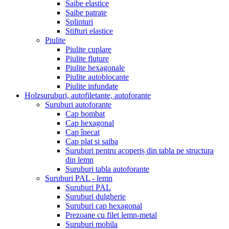
Saibe elastice
Saibe patrate
Splinturi
Stifturi elastice
Piulite
Piulite cuplare
Piulite fluture
Piulite hexagonale
Piulite autoblocante
Piulite infundate
Holzsuruburi, autofiletante, autoforante
Suruburi autoforante
Cap bombat
Cap hexagonal
Cap înecat
Cap plat si saiba
Suruburi pentru acoperiș din tabla pe structura
din lemn
Suruburi tabla autoforante
Suruburi PAL - lemn
Suruburi PAL
Suruburi dulgherie
Suruburi cap hexagonal
Prezoane cu filet lemn-metal
Suruburi mobila