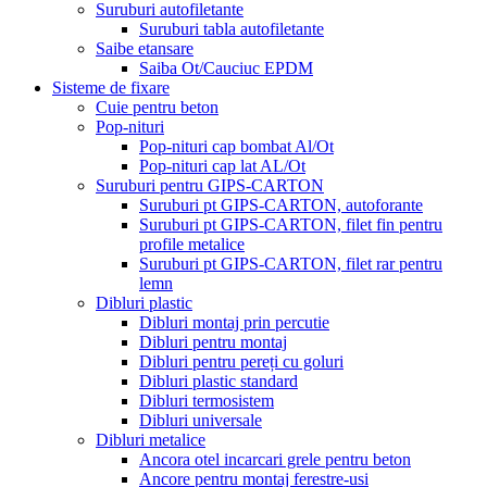
Suruburi autofiletante
Suruburi tabla autofiletante
Saibe etansare
Saiba Ot/Cauciuc EPDM
Sisteme de fixare
Cuie pentru beton
Pop-nituri
Pop-nituri cap bombat Al/Ot
Pop-nituri cap lat AL/Ot
Suruburi pentru GIPS-CARTON
Suruburi pt GIPS-CARTON, autoforante
Suruburi pt GIPS-CARTON, filet fin pentru
profile metalice
Suruburi pt GIPS-CARTON, filet rar pentru
lemn
Dibluri plastic
Dibluri montaj prin percutie
Dibluri pentru montaj
Dibluri pentru pereți cu goluri
Dibluri plastic standard
Dibluri termosistem
Dibluri universale
Dibluri metalice
Ancora otel incarcari grele pentru beton
Ancore pentru montaj ferestre-usi