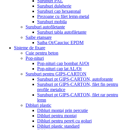
Suruburi PAL
Suruburi dulgherie
Suruburi cap hexagonal
Prezoane cu filet lemn-metal
Suruburi mobila
Suruburi autofiletante
Suruburi tabla autofiletante
Saibe etansare
Saiba Ot/Cauciuc EPDM
Sisteme de fixare
Cuie pentru beton
Pop-nituri
Pop-nituri cap bombat Al/Ot
Pop-nituri cap lat AL/Ot
Suruburi pentru GIPS-CARTON
Suruburi pt GIPS-CARTON, autoforante
Suruburi pt GIPS-CARTON, filet fin pentru
profile metalice
Suruburi pt GIPS-CARTON, filet rar pentru
lemn
Dibluri plastic
Dibluri montaj prin percutie
Dibluri pentru montaj
Dibluri pentru pereți cu goluri
Dibluri plastic standard