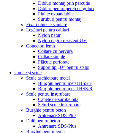
Dibluri montaj prin percutie
Dibluri pentru pereți cu goluri
Piulite expandabile
Suruburi pentru montaj
Fixari obiecte sanitare
Legături pentru cabluri
Nylon natur
Nylon negru rezistent UV
Conectori lemn
Coltare cu nervura
Coltare simple
Plăcute perforate
Suport tip „U” pentru stalpi
Unelte și scule
Scule aschietoare metal
Burghiu pentru metal HSS-E
Burghiu pentru metal HSS-R
Scule pentru insurubare
Capete de surubelnita
Seturi scule insurubare
Burghie pentru beton
Antrenare SDS-Plus
Dalti pentru beton
Antrenare SDS-Plus
Burghie pentru lemn