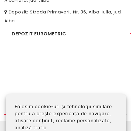
Alba-Iulia, jud. Alba
Depozit: Strada Primaverii, Nr. 36, Alba-Iulia, jud.
Alba
DEPOZIT EUROMETRIC
Folosim cookie-uri și tehnologii similare
pentru a crește experiența de navigare,
afișare conținut, reclame personalizate,
analiză trafic.
©2026 EUROMETRIC SRL, Alba Iulia, RO14151399,