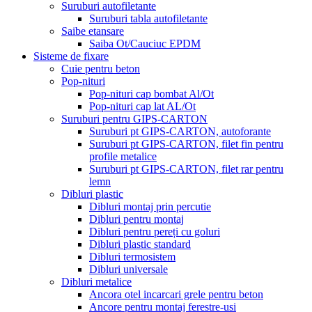
Suruburi autofiletante
Suruburi tabla autofiletante
Saibe etansare
Saiba Ot/Cauciuc EPDM
Sisteme de fixare
Cuie pentru beton
Pop-nituri
Pop-nituri cap bombat Al/Ot
Pop-nituri cap lat AL/Ot
Suruburi pentru GIPS-CARTON
Suruburi pt GIPS-CARTON, autoforante
Suruburi pt GIPS-CARTON, filet fin pentru
profile metalice
Suruburi pt GIPS-CARTON, filet rar pentru
lemn
Dibluri plastic
Dibluri montaj prin percutie
Dibluri pentru montaj
Dibluri pentru pereți cu goluri
Dibluri plastic standard
Dibluri termosistem
Dibluri universale
Dibluri metalice
Ancora otel incarcari grele pentru beton
Ancore pentru montaj ferestre-usi