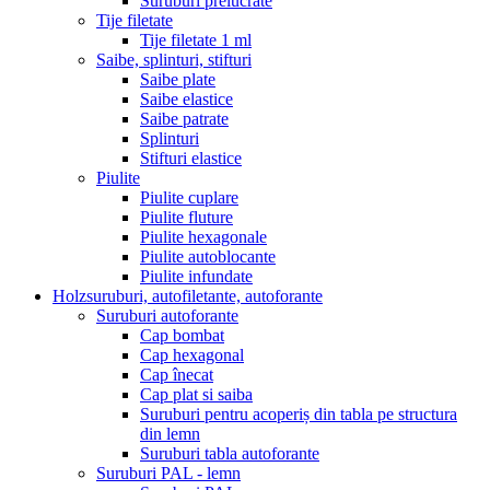
Suruburi prelucrate
Tije filetate
Tije filetate 1 ml
Saibe, splinturi, stifturi
Saibe plate
Saibe elastice
Saibe patrate
Splinturi
Stifturi elastice
Piulite
Piulite cuplare
Piulite fluture
Piulite hexagonale
Piulite autoblocante
Piulite infundate
Holzsuruburi, autofiletante, autoforante
Suruburi autoforante
Cap bombat
Cap hexagonal
Cap înecat
Cap plat si saiba
Suruburi pentru acoperiș din tabla pe structura
din lemn
Suruburi tabla autoforante
Suruburi PAL - lemn