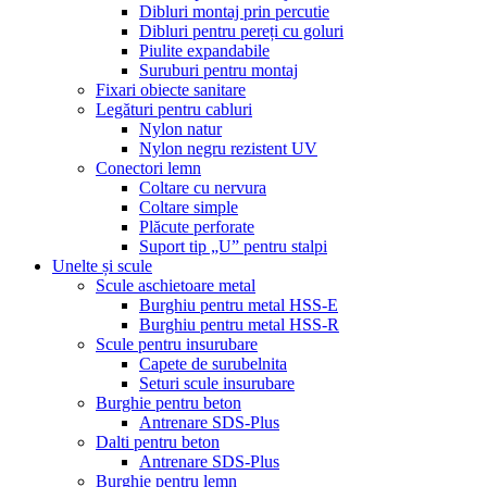
Dibluri montaj prin percutie
Dibluri pentru pereți cu goluri
Piulite expandabile
Suruburi pentru montaj
Fixari obiecte sanitare
Legături pentru cabluri
Nylon natur
Nylon negru rezistent UV
Conectori lemn
Coltare cu nervura
Coltare simple
Plăcute perforate
Suport tip „U” pentru stalpi
Unelte și scule
Scule aschietoare metal
Burghiu pentru metal HSS-E
Burghiu pentru metal HSS-R
Scule pentru insurubare
Capete de surubelnita
Seturi scule insurubare
Burghie pentru beton
Antrenare SDS-Plus
Dalti pentru beton
Antrenare SDS-Plus
Burghie pentru lemn