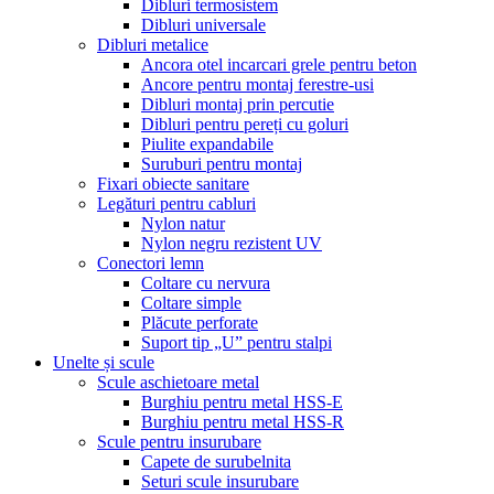
Dibluri termosistem
Dibluri universale
Dibluri metalice
Ancora otel incarcari grele pentru beton
Ancore pentru montaj ferestre-usi
Dibluri montaj prin percutie
Dibluri pentru pereți cu goluri
Piulite expandabile
Suruburi pentru montaj
Fixari obiecte sanitare
Legături pentru cabluri
Nylon natur
Nylon negru rezistent UV
Conectori lemn
Coltare cu nervura
Coltare simple
Plăcute perforate
Suport tip „U” pentru stalpi
Unelte și scule
Scule aschietoare metal
Burghiu pentru metal HSS-E
Burghiu pentru metal HSS-R
Scule pentru insurubare
Capete de surubelnita
Seturi scule insurubare