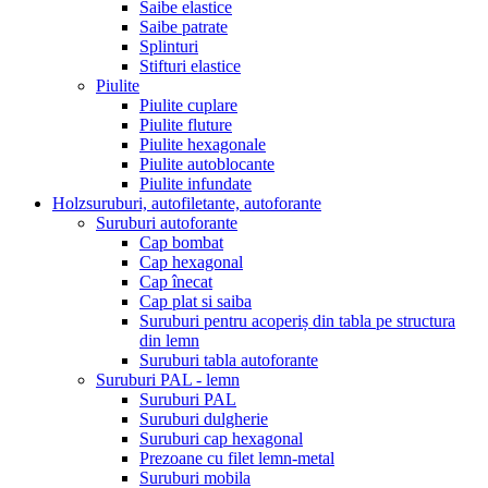
Saibe elastice
Saibe patrate
Splinturi
Stifturi elastice
Piulite
Piulite cuplare
Piulite fluture
Piulite hexagonale
Piulite autoblocante
Piulite infundate
Holzsuruburi, autofiletante, autoforante
Suruburi autoforante
Cap bombat
Cap hexagonal
Cap înecat
Cap plat si saiba
Suruburi pentru acoperiș din tabla pe structura
din lemn
Suruburi tabla autoforante
Suruburi PAL - lemn
Suruburi PAL
Suruburi dulgherie
Suruburi cap hexagonal
Prezoane cu filet lemn-metal
Suruburi mobila