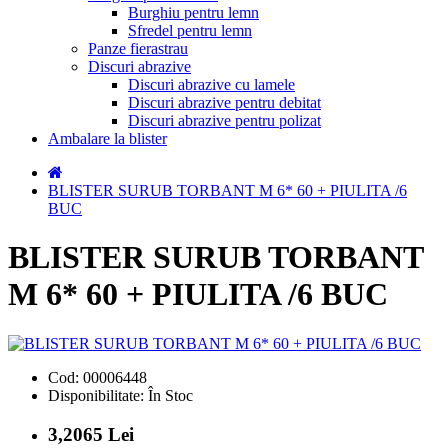
Burghiu pentru lemn
Sfredel pentru lemn
Panze fierastrau
Discuri abrazive
Discuri abrazive cu lamele
Discuri abrazive pentru debitat
Discuri abrazive pentru polizat
Ambalare la blister
BLISTER SURUB TORBANT M 6* 60 + PIULITA /6
BUC
BLISTER SURUB TORBANT
M 6* 60 + PIULITA /6 BUC
Cod:
00006448
Disponibilitate:
În Stoc
3,2065 Lei