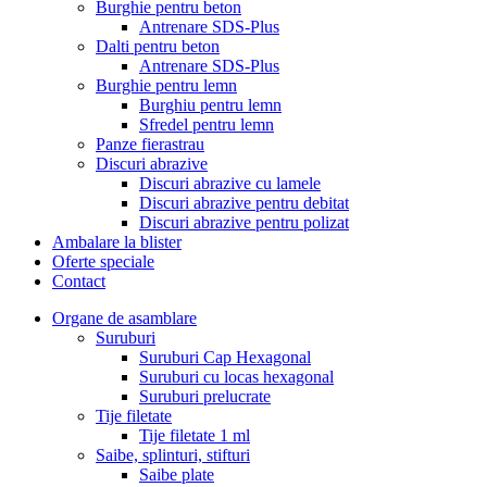
Burghie pentru beton
Antrenare SDS-Plus
Dalti pentru beton
Antrenare SDS-Plus
Burghie pentru lemn
Burghiu pentru lemn
Sfredel pentru lemn
Panze fierastrau
Discuri abrazive
Discuri abrazive cu lamele
Discuri abrazive pentru debitat
Discuri abrazive pentru polizat
Ambalare la blister
Oferte speciale
Contact
Organe de asamblare
Suruburi
Suruburi Cap Hexagonal
Suruburi cu locas hexagonal
Suruburi prelucrate
Tije filetate
Tije filetate 1 ml
Saibe, splinturi, stifturi
Saibe plate