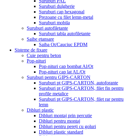
Suruburi PAL
Suruburi dulgherie
Suruburi cap hexagonal
Prezoane cu filet lemn-metal
Suruburi mobila
Suruburi autofiletante
Suruburi tabla autofiletante
Saibe etansare
Saiba Ot/Cauciuc EPDM
Sisteme de fixare
Cuie pentru beton
Pop-nituri
Pop-nituri cap bombat Al/Ot
Pop-nituri cap lat AL/Ot
Suruburi pentru GIPS-CARTON
Suruburi pt GIPS-CARTON, autoforante
Suruburi pt GIPS-CARTON, filet fin pentru
profile metalice
Suruburi pt GIPS-CARTON, filet rar pentru
lemn
Dibluri plastic
Dibluri montaj prin percutie
Dibluri pentru montaj
Dibluri pentru pereți cu goluri
Dibluri plastic standard