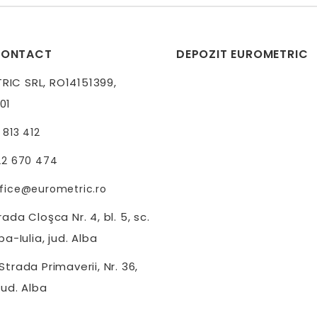
CONTACT
DEPOZIT EUROMETRIC
IC SRL, RO14151399,
01
 813 412
22 670 474
fice@eurometric.ro
ada Cloşca Nr. 4, bl. 5, sc.
ba-Iulia, jud. Alba
trada Primaverii, Nr. 36,
jud. Alba