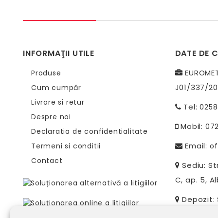
INFORMAŢII UTILE
DATE DE 
EUROMETR
Produse
J01/337/20
Cum cumpăr
Livrare si retur
Tel:
0258
Despre noi
Mobil:
07
Declaratia de confidentialitate
Email:
Termeni si conditii
of
Contact
Sediu: Str
C, ap. 5, Al
Depozit: S
Alba-Iulia, 