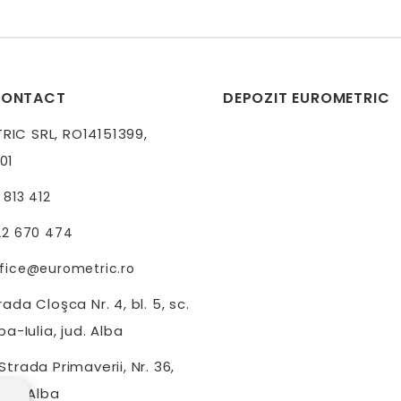
CONTACT
DEPOZIT EUROMETRIC
IC SRL, RO14151399,
01
 813 412
22 670 474
fice@eurometric.ro
ada Cloşca Nr. 4, bl. 5, sc.
ba-Iulia, jud. Alba
trada Primaverii, Nr. 36,
jud. Alba