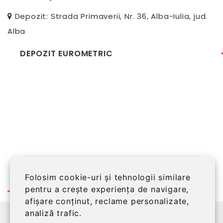
Depozit: Strada Primaverii, Nr. 36, Alba-Iulia, jud.
Alba
DEPOZIT EUROMETRIC
Folosim cookie-uri și tehnologii similare
pentru a crește experiența de navigare,
afișare conținut, reclame personalizate,
analiză trafic.
©2026 EUROMETRIC SRL, Alba Iulia, RO14151399,