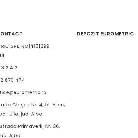
CONTACT
DEPOZIT EUROMETRIC
IC SRL, RO14151399,
01
 813 412
22 670 474
fice@eurometric.ro
ada Cloşca Nr. 4, bl. 5, sc.
ba-Iulia, jud. Alba
trada Primaverii, Nr. 36,
jud. Alba