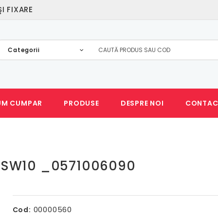
I FIXARE
Categorii
UM CUMPAR
PRODUSE
DESPRE NOI
CONTAC
0
1/SW10 _0571006090
00000560
Cod: