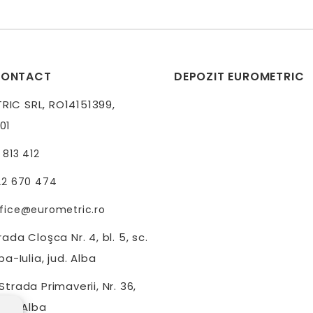
CONTACT
DEPOZIT EUROMETRIC
IC SRL, RO14151399,
01
 813 412
22 670 474
fice@eurometric.ro
ada Cloşca Nr. 4, bl. 5, sc.
ba-Iulia, jud. Alba
trada Primaverii, Nr. 36,
jud. Alba