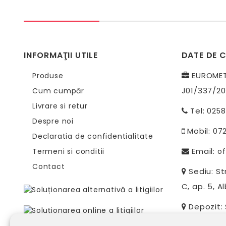
INFORMAŢII UTILE
DATE DE 
EUROMETR
Produse
J01/337/20
Cum cumpăr
Livrare si retur
Tel:
0258
Despre noi
Mobil:
07
Declaratia de confidentialitate
Email:
Termeni si conditii
of
Contact
Sediu: Str
C, ap. 5, Al
Depozit: S
Alba-Iulia, 