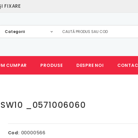
I FIXARE
Categorii
UM CUMPAR
PRODUSE
DESPRE NOI
CONTAC
0
1/SW10 _0571006060
00000566
Cod: