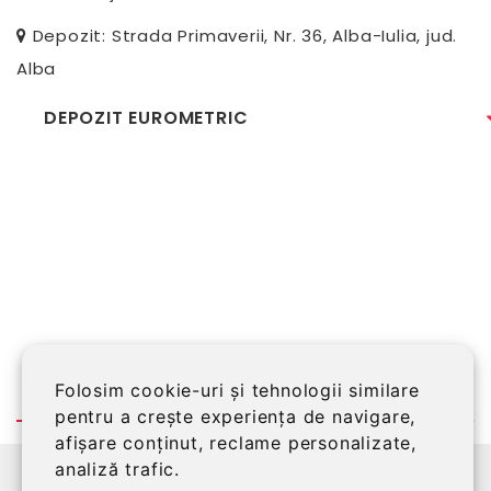
Depozit: Strada Primaverii, Nr. 36, Alba-Iulia, jud.
Alba
DEPOZIT EUROMETRIC
Folosim cookie-uri și tehnologii similare
pentru a crește experiența de navigare,
afișare conținut, reclame personalizate,
analiză trafic.
©2026 EUROMETRIC SRL, Alba Iulia, RO14151399,